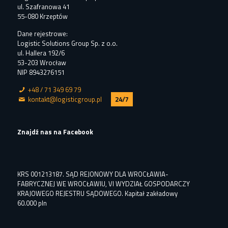
ul. Szafranowa 41
55-080 Krzeptów
Dane rejestrowe:
Logistic Solutions Group Sp. z o.o.
ul. Hallera 192/6
53-203 Wrocław
NIP 8943276151
+48 / 71 349 69 79
kontakt@logisticgroup.pl
24/7
Znajdź nas na Facebook
KRS 001213187. SĄD REJONOWY DLA WROCŁAWIA-
FABRYCZNEJ WE WROCŁAWIU, VI WYDZIAŁ GOSPODARCZY
KRAJOWEGO REJESTRU SĄDOWEGO. Kapitał zakładowy
60.000 pln