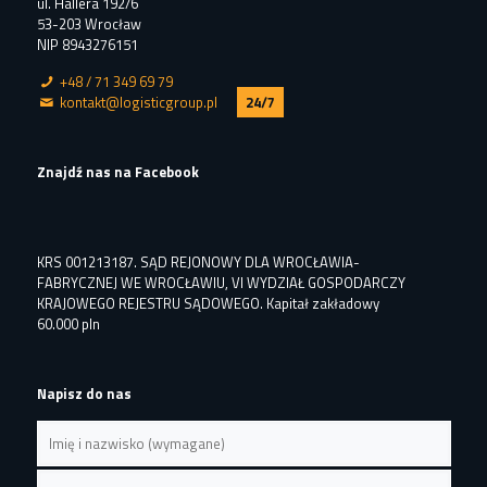
ul. Hallera 192/6
53-203 Wrocław
NIP 8943276151
+48 / 71 349 69 79
kontakt@logisticgroup.pl
24/7
Znajdź nas na Facebook
KRS 001213187. SĄD REJONOWY DLA WROCŁAWIA-
FABRYCZNEJ WE WROCŁAWIU, VI WYDZIAŁ GOSPODARCZY
KRAJOWEGO REJESTRU SĄDOWEGO. Kapitał zakładowy
60.000 pln
Napisz do nas