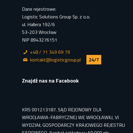
Dane rejestrowe:
Logistic Solutions Group Sp. z o.o.
ul. Hallera 192/6
53-203 Wrocław
NIP 8943276151
+48 / 71 349 69 79
kontakt@logisticgroup.pl
24/7
Znajdź nas na Facebook
KRS 001213187. SĄD REJONOWY DLA
WROCŁAWIA-FABRYCZNEJ WE WROCŁAWIU, VI
WYDZIAŁ GOSPODARCZY KRAJOWEGO REJESTRU
SĄDOWEGO. Kapitał zakładowy 60.000 pln