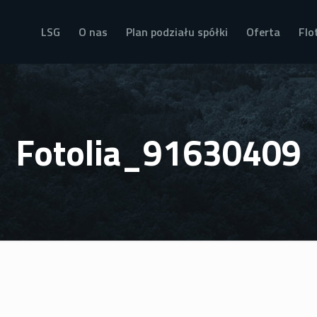
LSG
O nas
Plan podziału spółki
Oferta
Flo
Fotolia_91630409