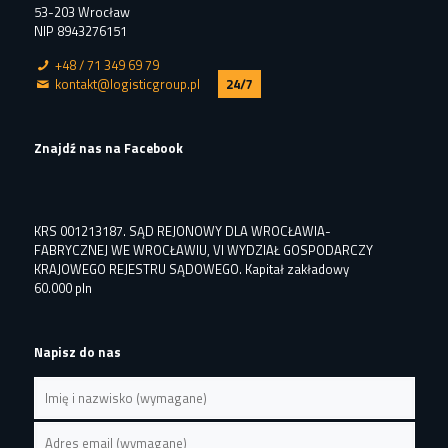
53-203 Wrocław
NIP 8943276151
+48 / 71 349 69 79
kontakt@logisticgroup.pl
24/7
Znajdź nas na Facebook
KRS 001213187. SĄD REJONOWY DLA WROCŁAWIA-
FABRYCZNEJ WE WROCŁAWIU, VI WYDZIAŁ GOSPODARCZY
KRAJOWEGO REJESTRU SĄDOWEGO. Kapitał zakładowy
60.000 pln
Napisz do nas